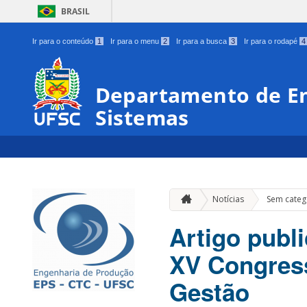
BRASIL
Ir para o conteúdo
1
Ir para o menu
2
Ir para a busca
3
Ir para o rodapé
4
Departamento de En
Sistemas
Notícias
Sem categ
Artigo publ
XV Congress
Gestão