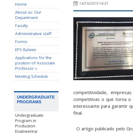
14/10/2019 16:37
Home
About us: Our
Department
Faculty
Administrative staff
Forms
EPS Bylaws
Applications for the
position of Associate
Professor »
Meeting Schedule
competitividade, empres
UNDERGRADUATE
competitivas o que torna o
PROGRAMS
interessante para garantir 
final.
Undergraduate
Program in
Production
O artigo publicado pelo Gru
Engineering