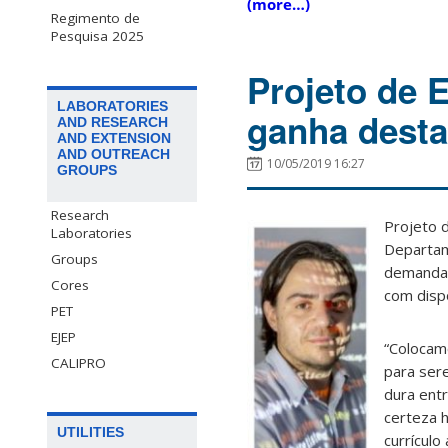
(more…)
Regimento de
Pesquisa 2025
Projeto de E
LABORATORIES
ganha dest
AND RESEARCH
AND EXTENSION
AND OUTREACH
10/05/2019 16:27
GROUPS
Research
Projeto d
Laboratories
Departam
Groups
demandas 
Cores
com dispo
PET
EJEP
“Colocam
CALIPRO
para sere
dura ent
certeza 
UTILITIES
currículo