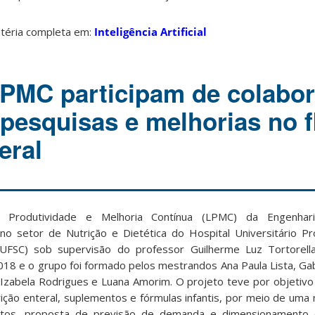
atéria completa em:
Inteligência Artificial
PMC participam de colabo
esquisas e melhorias no f
eral
 Produtividade e Melhoria Contínua (LPMC) da Engenhar
o setor de Nutrição e Dietética do Hospital Universitário P
UFSC) sob supervisão do professor Guilherme Luz Tortorella
18 e o grupo foi formado pelos mestrandos Ana Paula Lista, Gab
Izabela Rodrigues e Luana Amorim. O projeto teve por objetivo
rição enteral, suplementos e fórmulas infantis, por meio de uma
utos, proposta de previsão de demanda e dimensionamento 