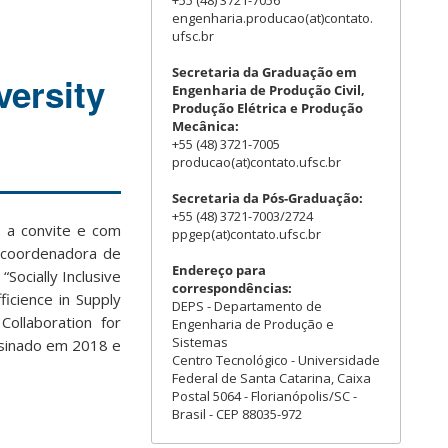
+55 (48) 3721-7056
engenharia.producao(at)contato.
ufsc.br
Secretaria da Graduação em
versity
Engenharia de Produção Civil,
Produção Elétrica e Produção
Mecânica:
+55 (48) 3721-7005
producao(at)contato.ufsc.br
Secretaria da Pós-Graduação:
+55 (48) 3721-7003/2724
, a convite e com
ppgep(at)contato.ufsc.br
e coordenadora de
Endereço para
ocially Inclusive
correspondências:
icience in Supply
DEPS - Departamento de
ollaboration for
Engenharia de Produção e
Sistemas
ssinado em 2018 e
Centro Tecnológico - Universidade
Federal de Santa Catarina, Caixa
Postal 5064 - Florianópolis/SC -
Brasil - CEP 88035-972