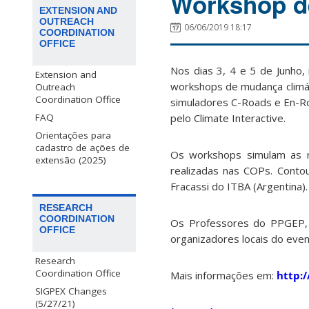
Workshop d
EXTENSION AND
OUTREACH
06/06/2019 18:17
COORDINATION
OFFICE
Nos dias 3, 4 e 5 de Junho
Extension and
workshops de mudança climát
Outreach
Coordination Office
simuladores C-Roads e En-Ro
pelo Climate Interactive.
FAQ
Orientações para
cadastro de ações de
Os workshops simulam as r
extensão (2025)
realizadas nas COPs. Conto
Fracassi do ITBA (Argentina).
RESEARCH
COORDINATION
Os Professores do PPGEP, 
OFFICE
organizadores locais do even
Research
Coordination Office
Mais informações em:
http:/
SIGPEX Changes
(5/27/21)