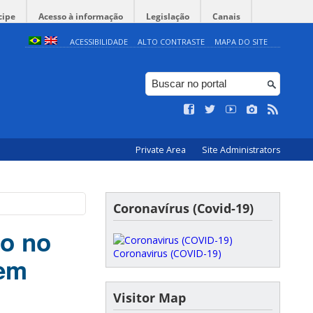
cipe
Acesso à informação
Legislação
Canais
ACESSIBILIDADE
ALTO CONTRASTE
MAPA DO SITE
Private Area
Site Administrators
Coronavírus (Covid-19)
do no
Coronavirus (COVID-19)
 em
Visitor Map