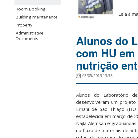
Room Booking
Leia a m
Building maintenance
Property
Administrative
Alunos do L
Documents
com HU em p
nutrição ent
03/05/2019 13:38
Alunos do Laboratório de
desenvolveram um projeto n
Ernani de São Thiago (HU-
estabelecida em março de 20
Najla Alemsan e graduandas 
no fluxo de materiais de nut
rotas de entrega de prod