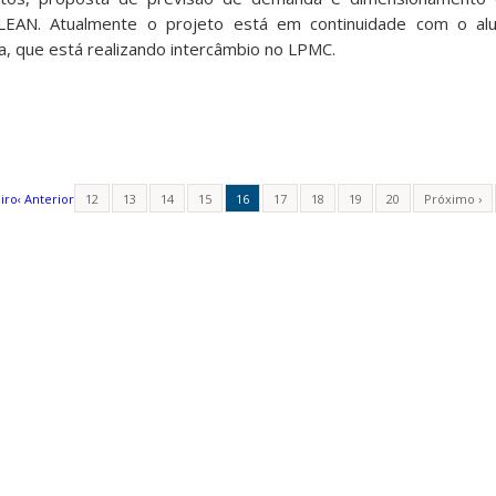
s LEAN. Atualmente o projeto está em continuidade com o a
a, que está realizando intercâmbio no LPMC.
iro
‹ Anterior
12
13
14
15
16
17
18
19
20
Próximo ›