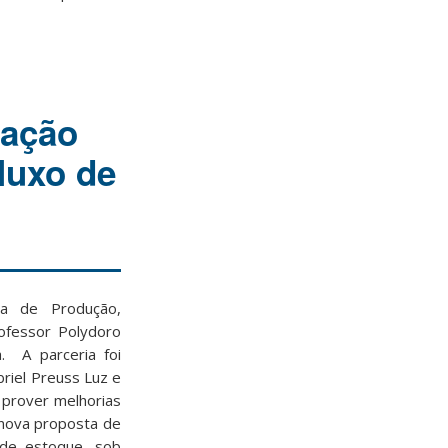
ração
luxo de
ia de Produção,
rofessor Polydoro
. A parceria foi
riel Preuss Luz e
 prover melhorias
 nova proposta de
de estoque, sob