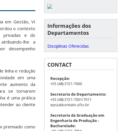
ia em Gestão, VI
Informações dos
ordou o contexto
Departamentos
, privadas e do
atribuindo-lhe a
Disciplinas Oferecidas
lhor desempenho
CONTACT
e linha e redução
tividade em uma
Recepção:
+55 (48) 3721-7000
cente aumento da
ara se tornarem
Secretaria do Departamento:
nha é uma prática
+55 (48) 3721-7001/7011
tender ao cliente
eps(at)contato.ufsc.br
Secretaria da Graduação em
Engenharia de Produção -
Bacharelado:
foi premiado como