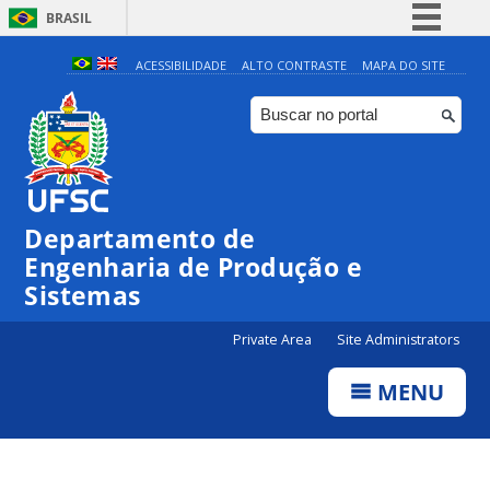
BRASIL
Simplifique!
ACESSIBILIDADE
ALTO CONTRASTE
MAPA DO SITE
Comunica BR
Participe
Acesso à informação
Legislação
Departamento de
Canais
Engenharia de Produção e
Sistemas
Private Area
Site Administrators
MENU