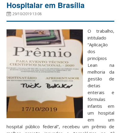
Hospitalar em Brasília
29/10/2019 13:08
O trabalho,
intitulado
“Aplicação
dos
princípios
Lean na
melhoria da
gestão de
dietas
enterais e
fórmulas
infantis em
um hospital
em um
hospital público federal”, recebeu um prêmio de