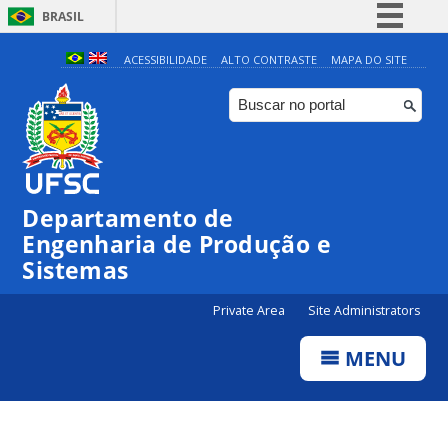
BRASIL
Simplifique!
ACESSIBILIDADE
ALTO CONTRASTE
MAPA DO SITE
Comunica BR
Participe
Acesso à informação
Legislação
Departamento de
Canais
Engenharia de Produção e
Sistemas
Private Area
Site Administrators
MENU