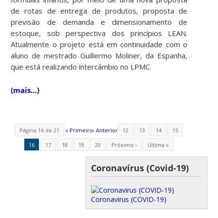
de rotas de entrega de produtos, proposta de
previsão de demanda e dimensionamento de
estoque, sob perspectiva dos princípios LEAN.
Atualmente o projeto está em continuidade com o
aluno de mestrado Guillermo Moliner, da Espanha,
que está realizando intercâmbio no LPMC.
(mais…)
Página 16 de 21
« Primeiro
‹ Anterior
12
13
14
15
16
17
18
19
20
Próximo ›
Última »
Coronavírus (Covid-19)
Coronavirus (COVID-19)