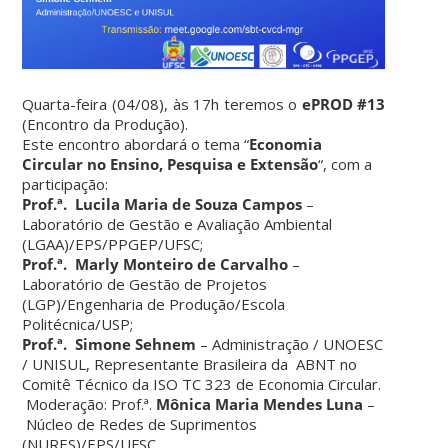
Quarta-feira (04/08), às 17h teremos o
ePROD #13
(Encontro da Produção).
Este encontro abordará o tema “
Economia
Circular no Ensino, Pesquisa e Extensão
“, com a
participação:
Prof.ª. Lucila Maria de Souza Campos
–
Laboratório de Gestão e Avaliação Ambiental
(LGAA)/EPS/PPGEP/UFSC;
Prof.ª. Marly Monteiro de Carvalho
–
Laboratório de Gestão de Projetos
(LGP)/Engenharia de Produção/Escola
Politécnica/USP;
Prof.ª. Simone Sehnem
– Administração / UNOESC
/ UNISUL, Representante Brasileira da ABNT no
Comitê Técnico da ISO TC 323 de Economia Circular.
Moderação: Prof.ª.
Mônica Maria Mendes Luna
–
Núcleo de Redes de Suprimentos
(NURES)/EPS/UFSC