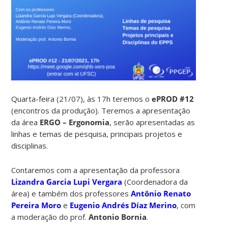
Quarta-feira (21/07), às 17h teremos o
ePROD #12
(encontros da produção). Teremos a apresentação
da área
ERGO – Ergonomia
, serão apresentadas as
linhas e temas de pesquisa, principais projetos e
disciplinas.
Contaremos com a apresentação da professora
Lizandra Garcia Lupi Vergara
(Coordenadora da
área) e também dos professores
Antônio Renato
Pereira Moro
e
Eugenio Andrés Díaz Merino
, com
a moderação do prof.
Antonio Bornia
.