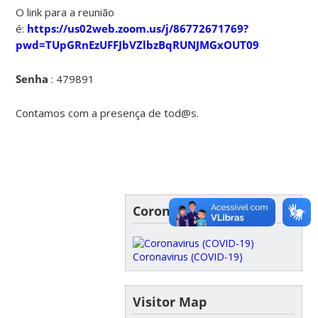
O link para a reunião
é:
https://us02web.zoom.us/j/86772671769?
pwd=TUpGRnEzUFFJbVZlbzBqRUNJMGxOUT09
Senha
: 479891
Contamos com a presença de tod@s.
Coronavírus (Covid-19)
Coronavirus (COVID-19)
Visitor Map