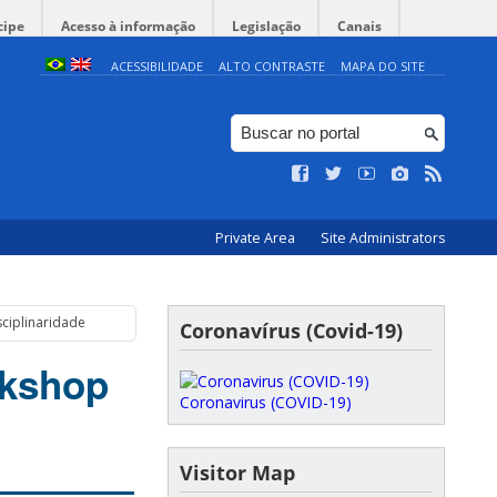
cipe
Acesso à informação
Legislação
Canais
ACESSIBILIDADE
ALTO CONTRASTE
MAPA DO SITE
Private Area
Site Administrators
ciplinaridade
Coronavírus (Covid-19)
rkshop
Coronavirus (COVID-19)
Visitor Map