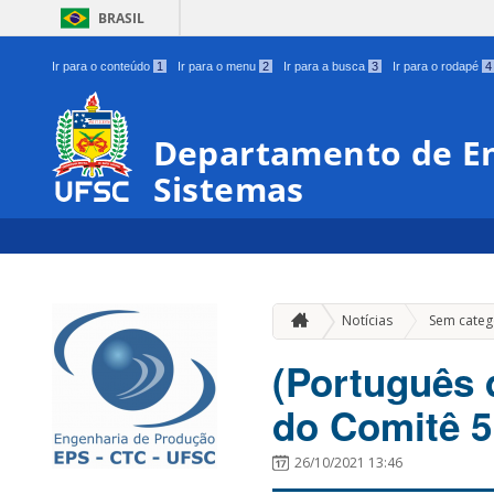
BRASIL
Ir para o conteúdo
1
Ir para o menu
2
Ir para a busca
3
Ir para o rodapé
4
Departamento de En
Sistemas
Notícias
Sem categ
(Português 
do Comitê 5P
26/10/2021 13:46