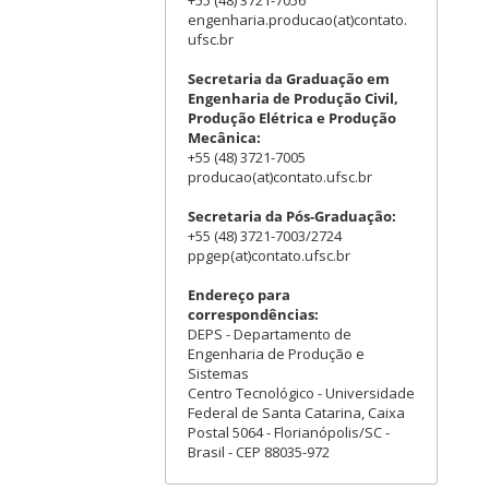
+55 (48) 3721-7056
engenharia.producao(at)contato.
ufsc.br
Secretaria da Graduação em
Engenharia de Produção Civil,
Produção Elétrica e Produção
Mecânica:
+55 (48) 3721-7005
producao(at)contato.ufsc.br
Secretaria da Pós-Graduação:
+55 (48) 3721-7003/2724
ppgep(at)contato.ufsc.br
Endereço para
correspondências:
DEPS - Departamento de
Engenharia de Produção e
Sistemas
Centro Tecnológico - Universidade
Federal de Santa Catarina, Caixa
Postal 5064 - Florianópolis/SC -
Brasil - CEP 88035-972