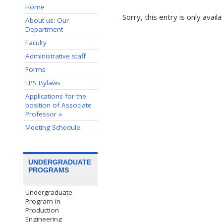
Home
Sorry, this entry is only avail
About us: Our
Department
Faculty
Administrative staff
Forms
EPS Bylaws
Applications for the
position of Associate
Professor »
Meeting Schedule
UNDERGRADUATE
PROGRAMS
Undergraduate
Program in
Production
Engineering