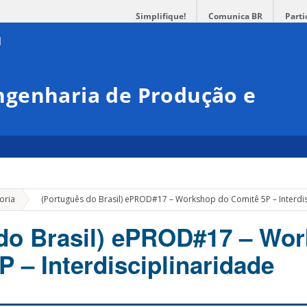
Simplifique!
Comunica BR
Parti
genharia de Produção e
»
oria
(Português do Brasil) ePROD#17 – Workshop do Comitê 5P – Interdis
do Brasil) ePROD#17 – Wo
 – Interdisciplinaridade