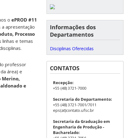
mos o
ePROD #11
Informações dos
s a apresentação
Departamentos
oduto, Processo
 linhas e temas
isciplinas.
Disciplinas Oferecidas
do professor
CONTATOS
da área) e
 Merino,
Recepção:
Maldonado e
+55 (48) 3721-7000
Secretaria do Departamento:
+55 (48) 3721-7001/7011
eps(at)contato.ufsc.br
Secretaria da Graduação em
Engenharia de Produção -
Bacharelado: