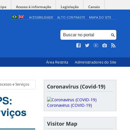
cipe
Acesso à informação
Legislação
Canais
ACESSIBILIDADE
ALTO CONTRASTE
MAPA DO SITE
Área Restrita
Administradores do Site
ocesso e Serviços
Coronavírus (Covid-19)
PS:
Coronavirus (COVID-19)
rviços
Visitor Map