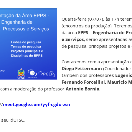
Quarta-feira (07/07), às 17h tere
(encontros da produção). Teremo
da área
EPPS – Engenharia de Pr
e Serviços,
serão apresentadas as
de pesquisa, principais projetos e d
Contaremos com a apresentação 
Diego Fettermann
(Coordenador 
também dos professores
Eugenio
Fernando Forcellini, Mauricio 
 com a moderação do professor
Antonio Bornia
.
//
meet.google.com/yyf-cgdu-zsn
 seu idUFSC.