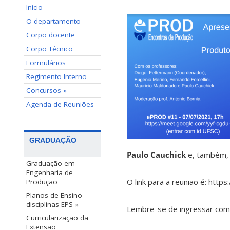
Início
O departamento
Corpo docente
Corpo Técnico
Formulários
Regimento Interno
Concursos »
Agenda de Reuniões
GRADUAÇÃO
Paulo Cauchick
e, também,
Graduação em
Engenharia de
O link para a reunião é: https:
Produção
Planos de Ensino
disciplinas EPS »
Lembre-se de ingressar com
Curricularização da
Extensão