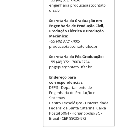
+55 (48) 3721-7056
engenharia.producao(at)contato.
ufsc.br
Secretaria da Graduação em
Engenharia de Produção Civil,
Produção Elétrica e Produção
Mecânica:
+55 (48) 3721-7005
producao(at)contato.ufsc.br
Secretaria da Pós-Graduação:
+55 (48) 3721-7003/2724
ppgep(at)contato.ufsc.br
Endereço para
correspondências:
DEPS - Departamento de
Engenharia de Produção e
Sistemas
Centro Tecnológico - Universidade
Federal de Santa Catarina, Caixa
Postal 5064 - Florianópolis/SC -
Brasil - CEP 88035-972