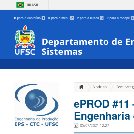
BRASIL
Ir para o conteúdo
1
Ir para o menu
2
Ir para a busca
3
Ir para o rodapé
4
Departamento de En
Sistemas
Notícias
Sem categ
ePROD #11 –
Engenharia 
05/07/2021 12:27