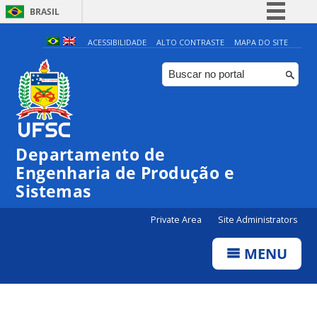
BRASIL
Simplifique!
ACESSIBILIDADE
ALTO CONTRASTE
MAPA DO SITE
Comunica BR
Participe
Acesso à informação
Legislação
Departamento de
Canais
Engenharia de Produção e
Sistemas
Private Area
Site Administrators
MENU