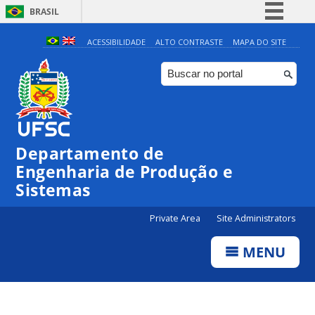
BRASIL
Simplifique!
ACESSIBILIDADE
ALTO CONTRASTE
MAPA DO SITE
Comunica BR
Participe
Acesso à informação
Legislação
Departamento de
Canais
Engenharia de Produção e
Sistemas
Private Area
Site Administrators
MENU