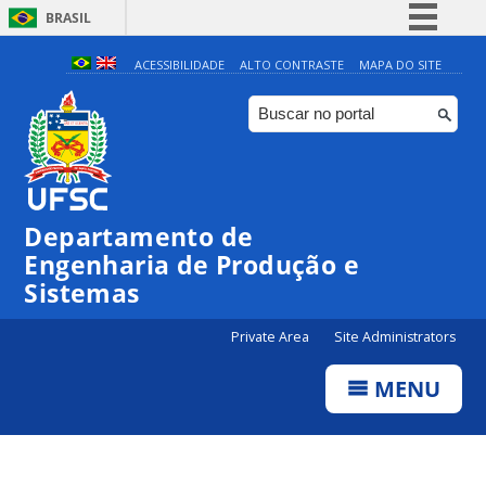
BRASIL
Simplifique!
ACESSIBILIDADE
ALTO CONTRASTE
MAPA DO SITE
Comunica BR
Participe
Acesso à informação
Legislação
Departamento de
Canais
Engenharia de Produção e
Sistemas
Private Area
Site Administrators
MENU