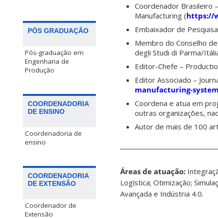
Coordenador Brasileiro 
Manufacturing
(
https:/
Embaixador de Pesquis
PÓS GRADUAÇÃO
Membro do Conselho de 
degli Studi di Parma
/Itáli
Pós-graduação em
Engenharia de
Editor-Chefe – Productio
Produção
Editor Associado – Jour
manufacturing-syste
Coordena e atua em proj
COORDENADORIA
DE ENSINO
outras organizações, nac
Autor de mais de 100 art
Coordenadoria de
ensino
_________________________________
Áreas de atuação:
​​Integr
COORDENADORIA
Logística; Otimização; Simula
DE EXTENSÃO
Avançada e Indústria 4.0.
Coordenador de
Extensão