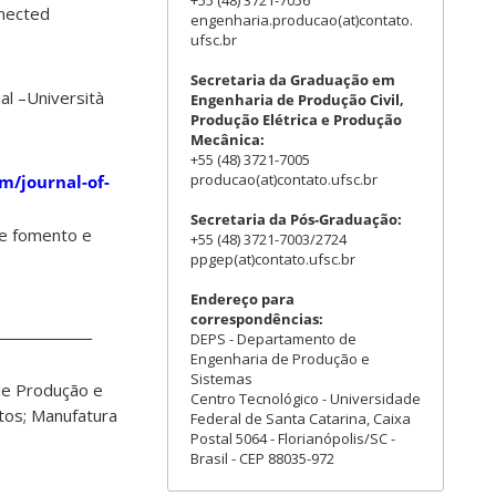
+55 (48) 3721-7056
nnected
engenharia.producao(at)contato.
ufsc.br
Secretaria da Graduação em
al –
Università
Engenharia de Produção Civil,
Produção Elétrica e Produção
Mecânica:
+55 (48) 3721-7005
producao(at)contato.ufsc.br
m/journal-of-
Secretaria da Pós-Graduação:
de fomento e
+55 (48) 3721-7003/2724
ppgep(at)contato.ufsc.br
Endereço para
correspondências:
______________
DEPS - Departamento de
Engenharia de Produção e
Sistemas
 de Produção e
Centro Tecnológico - Universidade
ntos; Manufatura
Federal de Santa Catarina, Caixa
Postal 5064 - Florianópolis/SC -
Brasil - CEP 88035-972