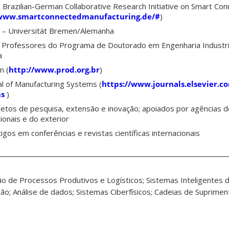
–
Brazilian-German Collaborative Research Initiative on Smart Co
/www.smartconnectedmanufacturing.de/#
)
a –
Universität Bremen/Alemanha
Professores do Programa de Doutorado em Engenharia Industri
a
n (
http://www.prod.org.br
)
nal of Manufacturing Systems
(
https://www.journals.elsevier.co
ms
)
etos de pesquisa, extensão e inovação; apoiados por agências 
ionais e do exterior
igos em conferências e revistas científicas internacionais
___________________________________________________________________________
ação de Processos Produtivos e Logísticos; Sistemas Inteligentes
ção; Análise de dados; Sistemas Ciberfísicos; Cadeias de Suprime