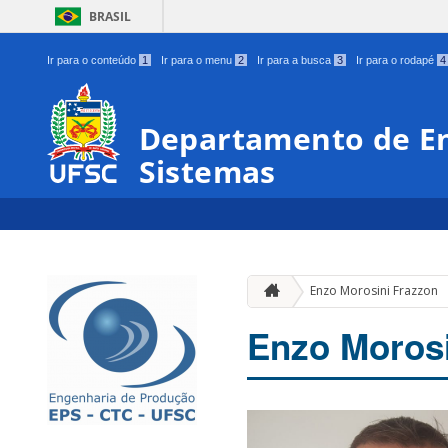
BRASIL
Ir para o conteúdo
1
Ir para o menu
2
Ir para a busca
3
Ir para o rodapé
4
Departamento de En
Sistemas
Enzo Morosini Frazzon
Enzo Morosi