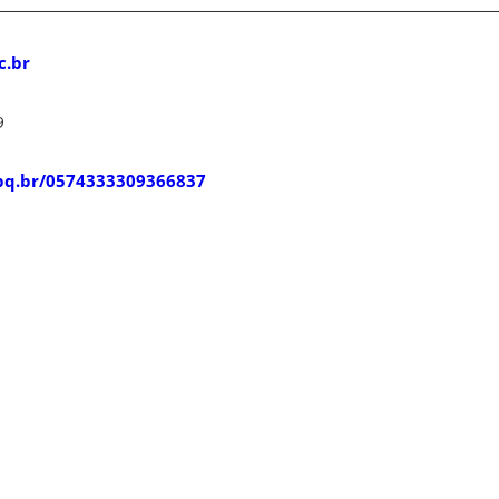
__________________________________________________________________________
c.br
9
npq.br/0574333309366837