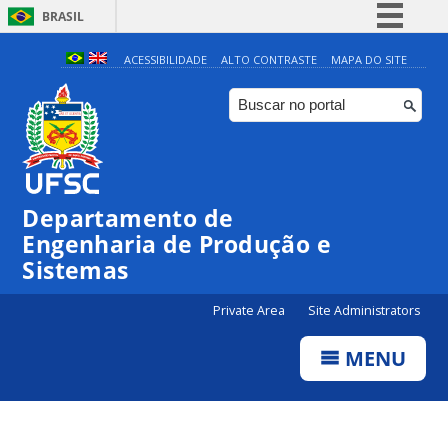
BRASIL
Simplifique!
ACESSIBILIDADE
ALTO CONTRASTE
MAPA DO SITE
Comunica BR
Participe
Acesso à informação
Legislação
Departamento de
Canais
Engenharia de Produção e
Sistemas
Private Area
Site Administrators
MENU