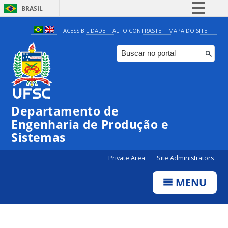
BRASIL
Simplifique!
ACESSIBILIDADE
ALTO CONTRASTE
MAPA DO SITE
Comunica BR
Participe
Acesso à informação
Legislação
Departamento de
Canais
Engenharia de Produção e
Sistemas
Private Area
Site Administrators
MENU