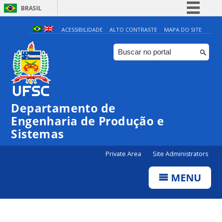
BRASIL
Simplifique!
ACESSIBILIDADE
ALTO CONTRASTE
MAPA DO SITE
Comunica BR
Participe
Acesso à informação
Legislação
Departamento de
Canais
Engenharia de Produção e
Sistemas
Private Area
Site Administrators
MENU