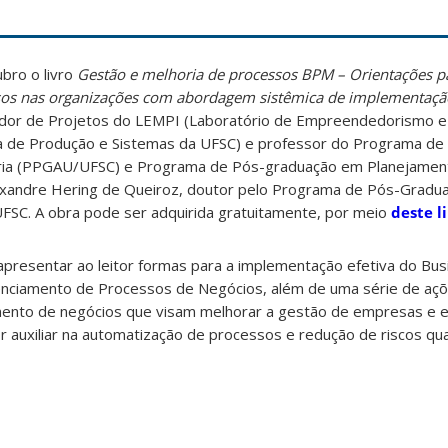
ubro o livro
Gestão e melhoria de processos BPM – Orientações pa
ssos nas organizações com abordagem sistêmica de implementaçã
nador de Projetos do LEMPI (Laboratório de Empreendedorismo e
 de Produção e Sistemas da UFSC) e professor do Programa de
ária (PPGAU/UFSC) e Programa de Pós-graduação em Planejament
xandre Hering de Queiroz, doutor pelo Programa de Pós-Gradu
FSC. A obra pode ser adquirida gratuitamente, por meio
deste l
apresentar ao leitor formas para a implementação efetiva do Bu
ciamento de Processos de Negócios, além de uma série de aç
nto de negócios que visam melhorar a gestão de empresas e e
 auxiliar na automatização de processos e redução de riscos qua