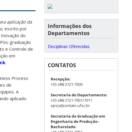
ra aplicação da
Informações dos
o
, escrito por
Departamentos
 Inovação do
 Pós-graduação
Disciplinas Oferecidas
o e Controle de
ação em
ink
.
CONTATOS
siness Process
Recepção:
+55 (48) 3721-7000
ões de
quipes. A
Secretaria do Departamento:
ndo aplicado.
+55 (48) 3721-7001/7011
eps(at)contato.ufsc.br
Secretaria da Graduação em
Engenharia de Produção -
Bacharelado: