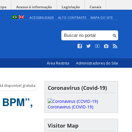
cipe
Acesso à informação
Legislação
Canais
ACESSIBILIDADE
ALTO CONTRASTE
MAPA DO SITE
Área Restrita
Administradores do Site
tá disponível gratuitamente
Coronavírus (Covid-19)
s BPM”,
Coronavirus (COVID-19)
Visitor Map