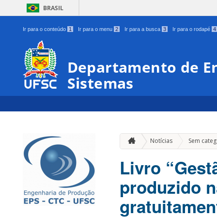
BRASIL
Ir para o conteúdo
1
Ir para o menu
2
Ir para a busca
3
Ir para o rodapé
4
Departamento de En
Sistemas
Notícias
Sem categ
Livro “Gest
produzido n
gratuitamen