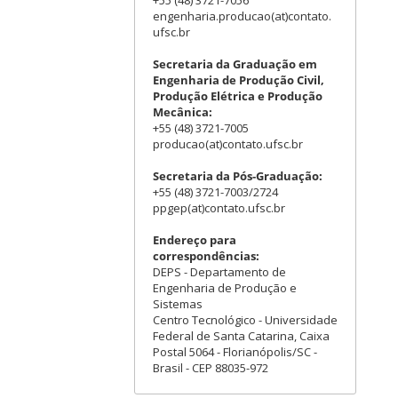
+55 (48) 3721-7056
engenharia.producao(at)contato.
ufsc.br
Secretaria da Graduação em
Engenharia de Produção Civil,
Produção Elétrica e Produção
Mecânica:
+55 (48) 3721-7005
producao(at)contato.ufsc.br
Secretaria da Pós-Graduação:
+55 (48) 3721-7003/2724
ppgep(at)contato.ufsc.br
Endereço para
correspondências:
DEPS - Departamento de
Engenharia de Produção e
Sistemas
Centro Tecnológico - Universidade
Federal de Santa Catarina, Caixa
Postal 5064 - Florianópolis/SC -
Brasil - CEP 88035-972