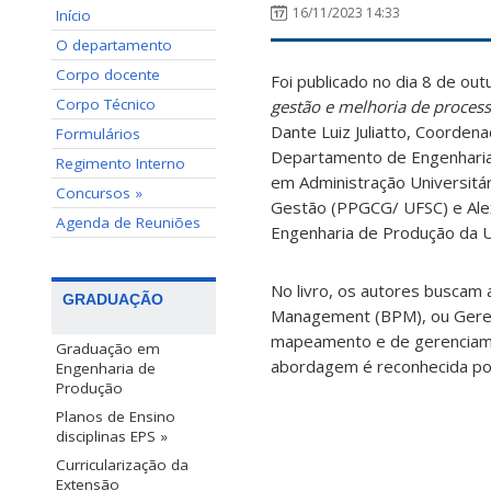
16/11/2023 14:33
Início
O departamento
Corpo docente
Foi publicado no dia 8 de out
Corpo Técnico
gestão e melhoria de proce
Dante Luiz Juliatto, Coorde
Formulários
Departamento de Engenharia
Regimento Interno
em Administração Universit
Concursos »
Gestão (PPGCG/ UFSC) e Ale
Agenda de Reuniões
Engenharia de Produção da U
No livro, os autores buscam 
GRADUAÇÃO
Management (BPM), ou Geren
mapeamento e de gerenciame
Graduação em
abordagem é reconhecida por
Engenharia de
Produção
Planos de Ensino
disciplinas EPS »
Curricularização da
Extensão